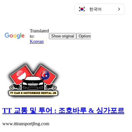
한국어
콘
텐
츠
로
바
로
가
기
TT 교통 및 투어 : 조호바루 & 싱가포르
www.tttransportjbsg.com