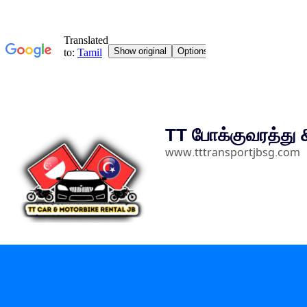
உள்ளடக்கத்திற்குச்
TT போக்குவரத்து & 
செல்லவும்
www.tttransportjbsg.com