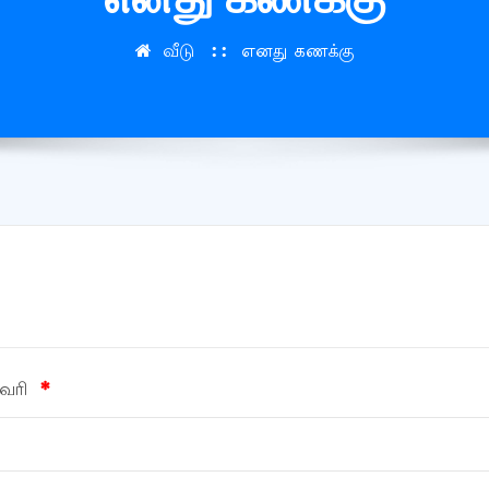
வீடு
எனது கணக்கு
கவரி
*