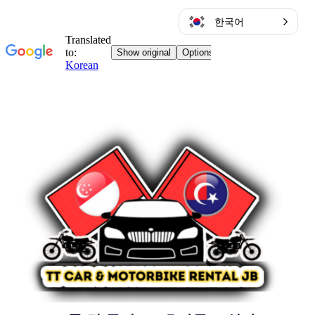
한국어
콘
텐
츠
로
바
로
가
기