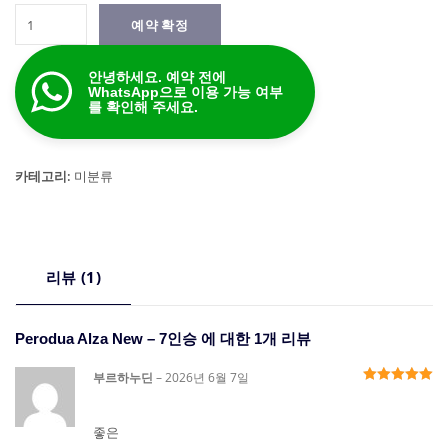
Perodua
예약 확정
Alza
New
안녕하세요. 예약 전에
-
WhatsApp으로 이용 가능 여부
7
를 확인해 주세요.
인
승
수
카테고리:
미분류
량
리뷰 (1)
Perodua Alza New – 7인승
에 대한 1개 리뷰
부르하누딘
–
2026년 6월 7일
별점
5
점 만
점에 5점
좋은