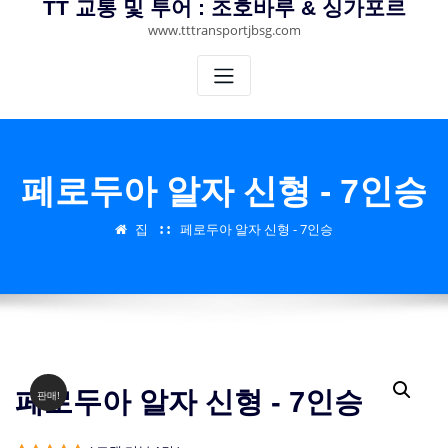
TT 교통 및 투어 : 조호바루 & 싱가포르
www.tttransportjbsg.com
페로두아 알자 신형 - 7인승
집
페로두아 알자 신형 - 7인승
페로두아 알자 신형 - 7인승
판매!