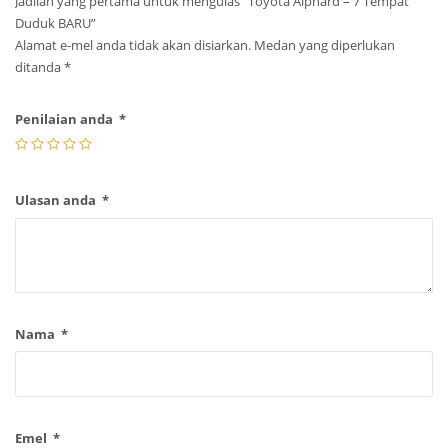
Jadilah yang pertama untuk mengulas “Toyota Alphard – 7 Tempat
Duduk BARU”
Alamat e-mel anda tidak akan disiarkan.
Medan yang diperlukan
ditanda
*
Penilaian anda
*
Ulasan anda
*
Nama
*
Emel
*