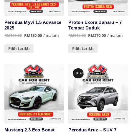
Perodua Myvi 1.5 Advance
Proton Exora Baharu – 7
2025
Tempat Duduk
RM195.00
RM180.00
/ malam
RM300.00
RM270.00
/ malam
Pilih tarikh
Pilih tarikh
JUALAN!
Mustang 2.3 Eco Boost
Perodua Aruz – SUV 7