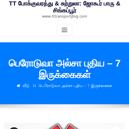
TT போக்குவரத்து & சுற்றுலா: ஜோகூர் பாரு &
சிங்கப்பூர்
www.tttransportjbsg.com
பெரோடுவா அல்சா புதிய – 7
இருக்கைகள்
வீடு
பெரோடுவா அல்சா புதிய – 7 இருக்கைகள்