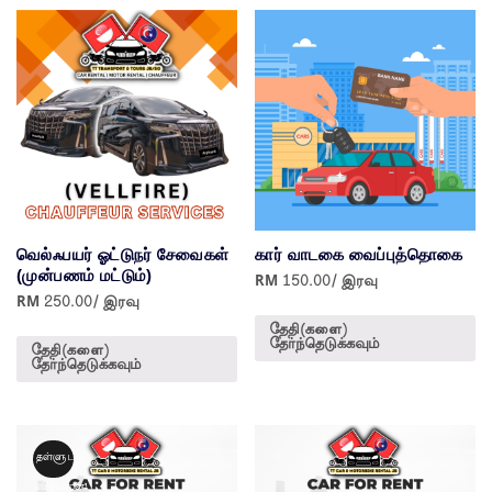
வெல்ஃபயர் ஓட்டுநர் சேவைகள்
கார் வாடகை வைப்புத்தொகை
(முன்பணம் மட்டும்)
RM
150.00
/ இரவு
RM
250.00
/ இரவு
தேதி(களை)
தேர்ந்தெடுக்கவும்
தேதி(களை)
தேர்ந்தெடுக்கவும்
தள்ளுபடி
விற்பனை!