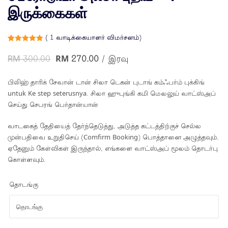
இருக்கைகள்
(
1
வாடிக்கையாளர் விமர்சனம்)
5க்கு
1
5.00
என
RM
300.00
RM
270.00
/ இரவு
மதிப்பிடப்பட்டது
வாடிக்கையாளர்
மதிப்பீடு
பிலிஹ் தாரிக் சேவான் டான் சிலா டெகன் புடாங் கம்ஃபர்ம் புக்கிங்
untuk Ke step seterusnya. சிலா ஹுபுங்கி கமி மெலலுய் வாட்ஸ்அப்
செய்து செபரங் பெர்தான்யான்
வாடகைத் தேதியைத் தேர்ந்தெடுத்து, அடுத்த கட்டத்திற்குச் செல்ல
முன்பதிவை உறுதிசெய் (Comfirm Booking) பொத்தானை அழுத்தவும்.
ஏதேனும் கேள்விகள் இருந்தால், எங்களை வாட்ஸ்அப் மூலம் தொடர்பு
கொள்ளவும்.
தொடங்கு