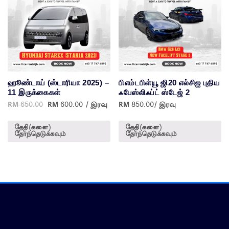
ஹூண்டாய் (ஸ்டாரியா 2025) –
பிஎம்டபிள்யூ ஜி20 எல்சிஐ புதிய
11 இருக்கைகள்
ஃபேஸ்லிஃப்ட் ஸ்டேஜ் 2
RM
650.00
RM
600.00
/ இரவு
RM
850.00
/ இரவு
மதிப்பிடப்பட்டது
5.00
5க்கு
தேதி(களை)
தேதி(களை)
தேர்ந்தெடுக்கவும்
தேர்ந்தெடுக்கவும்