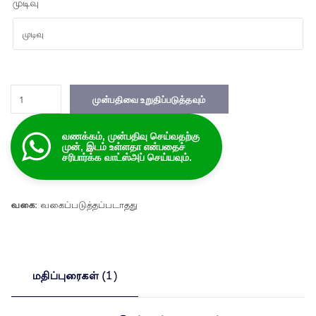
முடிவு
பெரோடுவா
முன்பதிவை உறுதிப்படுத்தவும்
அல்சா
நியூ
வணக்கம், முன்பதிவு செய்வதற்கு
-
முன், இடம் உள்ளதா என்பதைச்
7
சரிபார்க்க வாட்ஸ்அப் செய்யவும்.
இருக்கை
அளவு
வகை:
வகைப்படுத்தப்படாதது
மதிப்புரைகள் (1)