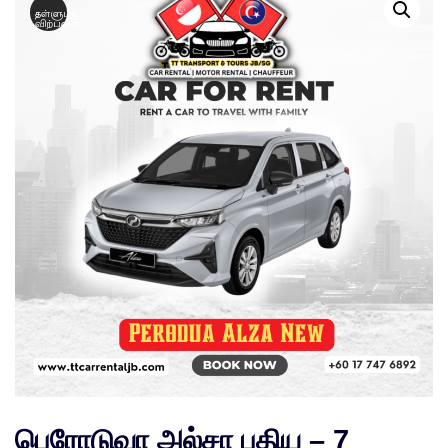
தள்ளுபடி
விற்பனை!
பெரோடுவா அல்சா புதிய – 7