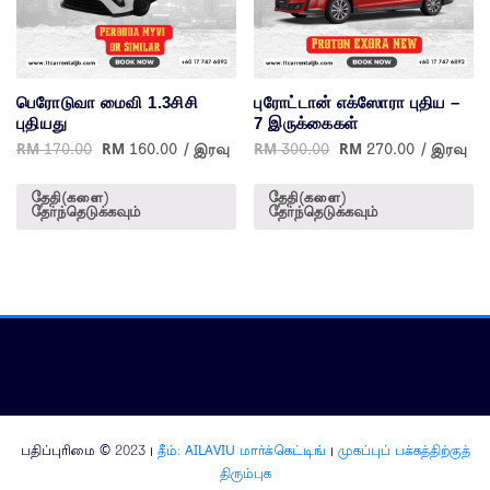
பெரோடுவா மைவி 1.3சிசி
புரோட்டான் எக்ஸோரா புதிய –
புதியது
7 இருக்கைகள்
RM
170.00
RM
160.00
/ இரவு
RM
300.00
RM
270.00
/ இரவு
தேதி(களை)
தேதி(களை)
தேர்ந்தெடுக்கவும்
தேர்ந்தெடுக்கவும்
பதிப்புரிமை © 2023 |
தீம்: AILAVIU மார்க்கெட்டிங்
|
முகப்புப் பக்கத்திற்குத்
திரும்புக