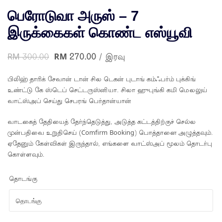
பெரோடுவா அருஸ் – 7
இருக்கைகள் கொண்ட எஸ்யூவி
RM
300.00
RM
270.00
/ இரவு
பிலிஹ் தாரிக் சேவான் டான் சில டெகன் புடாங் கம்ஃபர்ம் புக்கிங்
உண்ட்டு கே ஸ்டெப் செட்டருஸ்னியா. சிலா ஹுபுங்கி கமி மெலலுய்
வாட்ஸ்அப் செய்து செபரங் பெர்தான்யான்
வாடகைத் தேதியைத் தேர்ந்தெடுத்து, அடுத்த கட்டத்திற்குச் செல்ல
முன்பதிவை உறுதிசெய் (Comfirm Booking) பொத்தானை அழுத்தவும்.
ஏதேனும் கேள்விகள் இருந்தால், எங்களை வாட்ஸ்அப் மூலம் தொடர்பு
கொள்ளவும்.
தொடங்கு