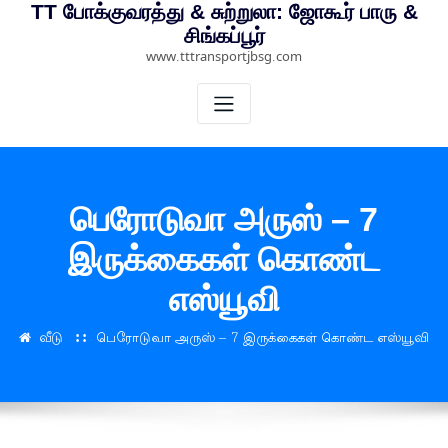
TT போக்குவரத்து & சுற்றுலா: ஜோகூர் பாரு &
சிங்கப்பூர்
www.tttransportjbsg.com
பெரோடுவா அருஸ் – 7
இருக்கைகள் கொண்ட
எஸ்யூவி
வீடு
பெரோடுவா அருஸ் – 7 இருக்கைகள் கொண்ட எஸ்யூவி