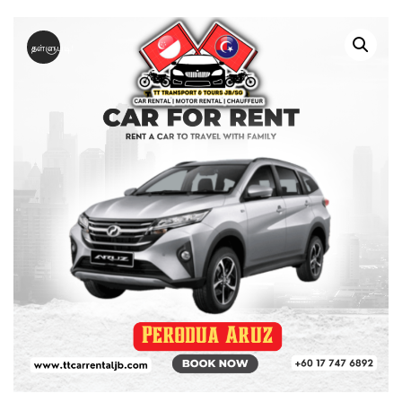
தள்ளுபடி!