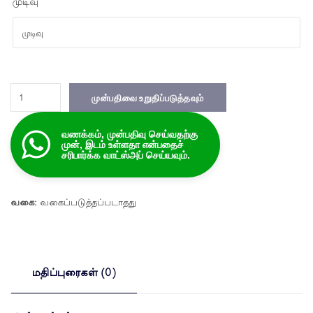
முடிவு
Perodua
முன்பதிவை உறுதிப்படுத்தவும்
Aruz
-
வணக்கம், முன்பதிவு செய்வதற்கு
7
முன், இடம் உள்ளதா என்பதைச்
இருக்கைகள்
சரிபார்க்க வாட்ஸ்அப் செய்யவும்.
கொண்ட
SUV
அளவு
வகை:
வகைப்படுத்தப்படாதது
மதிப்புரைகள் (0)