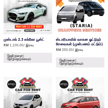
முஸ்டாங் 2.3 எக்கோ பூஸ்ட்
ஸ்டாரியாவில் வாகன ஓட்டுநர்
சேவைகள் (முன்பணம் மட்டும்)
RM
1,100.00
/ இரவு
RM
250.00
/ இரவு
தேதி(களை)
தேர்ந்தெடுக்கவும்
தேதி(களை)
தேர்ந்தெடுக்கவும்
தள்ளுபடி!
தள்ளுபடி!