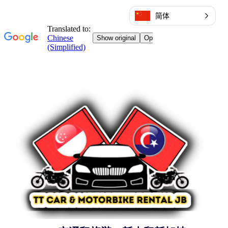
简体
跳
至
内
容