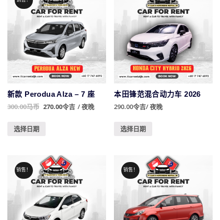
新款 Perodua Alza – 7 座
本田锋范混合动力车 2026
300.00
马币
270.00
令吉
/ 夜晚
290.00
令吉
/ 夜晚
评级
5.00
5分制
选择日期
选择日期
销售！
销售！